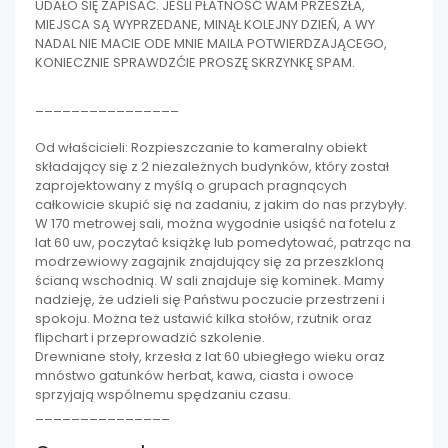
UDAŁO SIĘ ZAPISAĆ. JEŚLI PŁATNOŚĆ WAM PRZESZŁA,
MIEJSCA SĄ WYPRZEDANE, MINĄŁ KOLEJNY DZIEŃ, A WY
NADAL NIE MACIE ODE MNIE MAILA POTWIERDZAJĄCEGO,
KONIECZNIE SPRAWDZĆIE PROSZĘ SKRZYNKĘ SPAM.
________________
Od właścicieli: Rozpieszczanie to kameralny obiekt
składający się z 2 niezależnych budynków, który został
zaprojektowany z myślą o grupach pragnących
całkowicie skupić się na zadaniu, z jakim do nas przybyły.
W 170 metrowej sali, można wygodnie usiąść na fotelu z
lat 60 uw, poczytać książkę lub pomedytować, patrząc na
modrzewiowy zagajnik znajdujący się za przeszkloną
ścianą wschodnią. W sali znajduje się kominek. Mamy
nadzieję, że udzieli się Państwu poczucie przestrzeni i
spokoju. Można też ustawić kilka stołów, rzutnik oraz
flipchart i przeprowadzić szkolenie.
Drewniane stoły, krzesła z lat 60 ubiegłego wieku oraz
mnóstwo gatunków herbat, kawa, ciasta i owoce
sprzyjają wspólnemu spędzaniu czasu.
_______________