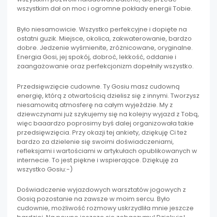
wszystkim dał on moc i ogromne pokłady energii Tobie.
Było niesamowicie. Wszystko perfekcyjne i dopięte na
ostatni guzik. Miejsce, okolica, zakwaterowanie, bardzo
dobre. Jedzenie wyśmienite, zróżnicowane, oryginalne.
Energia Gosi, jej spokój, dobroć, lekkość, oddanie i
zaangażowanie oraz perfekcjonizm dopełniły wszystko.
Przedsięwzięcie cudowne. Ty Gosiu masz cudowną
energię, którą z otwartością dzielisz się z innymi. Tworzysz
niesamowitą atmosferę na całym wyjeździe. My z
dziewczynami już szykujemy się na kolejny wyjazd z Tobą,
więc baaardzo poprosimy byś dalej organizowała takie
przedsięwzięcia. Przy okazji tej ankiety, dziękuję Ci też
bardzo za dzielenie się swoimi doświadczeniami,
refleksjami i wartościami w artykułach opublikowanych w
internecie. To jest piękne i wspierające. Dziękuję za
wszystko Gosiu:-)
Doświadczenie wyjazdowych warsztatów jogowych z
Gosią pozostanie na zawsze w moim sercu. Było
cudownie, możliwość rozmowy uskrzydliła mnie jeszcze