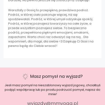
bardziej. Na pewno jeszcze się zobaczymy! Dziękuję!
Warsztaty z Gosią to przepiękna, prawdziwa podroż.
Podróż, w której ciało pokonuje więcej, niż się
spodziewałaś. Podróż, w której umysł odzyskuje spokój.
Podróż, w której poznajesz towarzyszy na całe życie, a
przede wszystkim poznajesz siebie. To bezpieczna
podróż, przepełniona pięknymi emocjami, smakami,
zapachami. Warto choć raz odważyć się na nią… Dla
wspomnień, dla magii, dla siebie <3 Dziękuję Ci Gosi i na
pewno będę do Ciebie wracać!
Masz pomysł na wyjazd?
Jesli masz pomysł na nieszablonowy wyjazd jogowy, chciałbyś
podjąć współpracę lub po prostu podrzucić pomysł, napisz do
mnie!
wyjazdy@mmyoga.pl