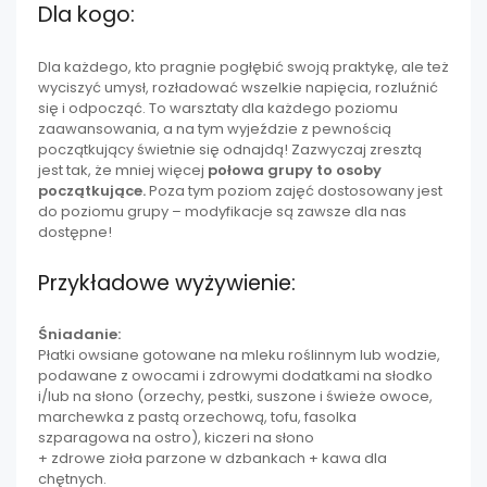
Dla kogo:
Dla każdego, kto pragnie pogłębić swoją praktykę, ale też
wyciszyć umysł, rozładować wszelkie napięcia, rozluźnić
się i odpocząć. To warsztaty dla każdego poziomu
zaawansowania, a na tym wyjeździe z pewnością
początkujący świetnie się odnajdą! Zazwyczaj zresztą
jest tak, że mniej więcej
połowa grupy to osoby
początkujące.
Poza tym poziom zajęć dostosowany jest
do poziomu grupy – modyfikacje są zawsze dla nas
dostępne!
Przykładowe wyżywienie:
Śniadanie:
Płatki owsiane gotowane na mleku roślinnym lub wodzie,
podawane z owocami i zdrowymi dodatkami na słodko
i/lub na słono (orzechy, pestki, suszone i świeże owoce,
marchewka z pastą orzechową, tofu, fasolka
szparagowa na ostro), kiczeri na słono
+ zdrowe zioła parzone w dzbankach + kawa dla
chętnych.