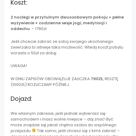
Koszt:
2 noclegi w przytulnym dwuosobowym pokoju + pełne
wyżywienie + codzienne sesje jogi, medytacji i
oddechu
– 1790zł
Jeśli chcecie zabrać ze sobą swojego ukochanego
zwierzaka to istnieje taka możliwość. Wtedy koszt pobytu
wzrasta o 50zł za dobę.
UWAGA!
W DNIU ZAPISÓW OBOWIĄZUJE ZALICZKA
790ZŁ
, RESZTĘ
(1000ZŁ) ROZLICZAMY PÓŹNIEJ.
Dojazd:
We własnym zakresie, jeśli jednak wybierasz się
samochodem i masz wolne miejsce – daj znać! Być
może znajdzie się jakaś chętna osoba do wspólnego
przejazdu
Tak samo, jeśli chcesz się z kimś zabrać –