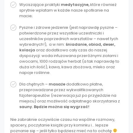
Wyciszające praktyki
medytacyjne,
które również
sprytnie wplatam w każde nasze spotkanie na
macie;
Pyszne i zdrowe jedzenie (jest naprawdę pyszne –
potwierdzone przez wszystkie uczestniczki i
uczestników poprzednich warsztatów – nawet tych
wybrednych!), a w nim:
śniadanie, obiad, deser,
kolacja
oraz dodatkowo cały czas do naszej
dyspozycji: woda infuzowana przeróżnymi ziołami i
owocami, 1000 rodzajów herbat (a tak naprawdę to
duża ich ilość), kawa, kawa zbożowa, mleko oraz
napoje roślinne.
Dla chętnych –
masaże
dodatkowo płatne,
przeprowadzane przez wykwalifikowanych
fizjoterapeutów (rezerwacja już po przyjeździe na
miejscu) oraz możliwość odpłatnego skorzystania z
sauny. Będzie można się wygrzać!
Nie zabraknie oczywiście czasu na wspólne rozmowy,
spacery, poczytanie książki przy kominku i… lepsze
poznanie się – jeśli tylko będziesz mieć na to ochotę