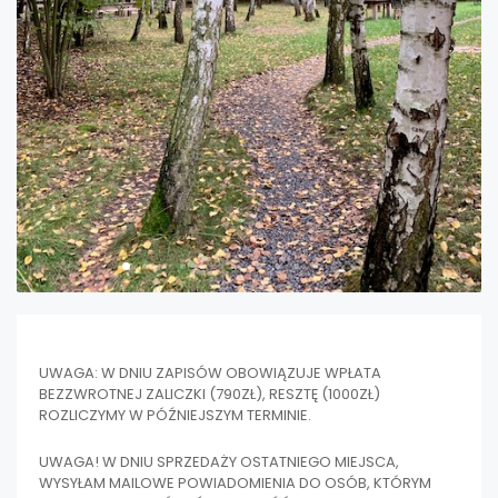
UWAGA: W DNIU ZAPISÓW OBOWIĄZUJE WPŁATA
BEZZWROTNEJ ZALICZKI (790ZŁ), RESZTĘ (1000ZŁ)
ROZLICZYMY W PÓŹNIEJSZYM TERMINIE.
UWAGA! W DNIU SPRZEDAŻY OSTATNIEGO MIEJSCA,
WYSYŁAM MAILOWE POWIADOMIENIA DO OSÓB, KTÓRYM