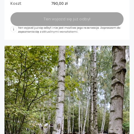
Koszt:
790,00 zł
Ten wyjazd się już odbył
Ten wyjazd już się odbył i nie jest możliwa jego rezerwacja. Zapraszam do
zapoznania się z
aktualnymi warsztatami
.