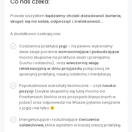
Co nas czeka:
Przede wszystkim
będziemy chcieli doładować baterie,
skupić się na sobie, odpocząć i zrelaksować…
A dodatkowo czekają nas:
Codzienna praktyka
jogi
– na pewno wykonamy
dwie sesje poranne
wzmacniające i pobudzające
mocno skupione na praktyce asan i pranajamy
(ruchu i oddechu), oraz
wieczorną sesję
relaksacyjną w dniu przyjazdu
połączoną ze
spokojną praktyką, nauką oddechu i medytacją.
Popołudniowe warsztaty techniczne – czyli
nauka
pozycji
(zwykle skupiamy się tutaj mocno na
Powitaniach Słońca oraz pozycjach klasycznych w
jodze) oraz odpowiedzi na Wasze pytania związane
z jogą i nie tylko
Energetyzujące i rozluźniające
ćwiczenia
oddechowe,
które wplatam w każdą naszą praktykę;