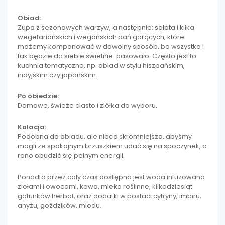
Obiad:
Zupa z sezonowych warzyw, a następnie: sałata i kilka
wegetariańskich i wegańskich dań gorących, które
możemy komponować w dowolny sposób, bo wszystko i
tak będzie do siebie świetnie pasowało. Często jest to
kuchnia tematyczna, np. obiad w stylu hiszpańskim,
indyjskim czy japońskim.
Po obiedzie:
Domowe, świeże ciasto i ziółka do wyboru.
Kolacja:
Podobna do obiadu, ale nieco skromniejsza, abyśmy
mogli ze spokojnym brzuszkiem udać się na spoczynek, a
rano obudzić się pełnym energii.
Ponadto przez cały czas dostępna jest woda infuzowana
ziołami i owocami, kawa, mleko roślinne, kilkadziesiąt
gatunków herbat, oraz dodatki w postaci cytryny, imbiru,
anyżu, goździków, miodu.