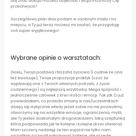
daj znać dokąd możesz dojechać i skąd można by Cię
przechwycić!
Szczegółowy plan dnia podam w osobnym mailu i na
miejscu, a Ty już teraz możesz mi zaufać, że przygotuję
coś super wyjątkowego!
Wybrane opinie o warsztatach:
Gosiu, Twoja postawa i filozofia życiowa (i cudnie że ona
też ewoluuje), Twoje propozycje praktyk (czuć że
wypływają one z Twoich własnych potrzeb, z życia
codziennego) są najlepszą wizytówką. Mega spójność i
jednocześnie człowiek z krwi i kości i emocji. Tak jak Ci już
powiedziałam, co prawda zmiany w nas/uczestnikach
dzieją się wyłącznie wtedy jeżeli sobie na nie pozwolimy,
otworzymy się na wszystkie emocje, ograniczenia, myśli,
ale Ty jesteś doskonałym drogowskazem, taką szeptunką
która podpowiada jak te kolejne i kolejne drzwi otwierać.
Mam szczerą nadzieję że ten wyjazd nie tylko nam
wszystkim pozwolił naładować baterie, ale przede