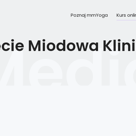
Poznaj mmYoga
Kurs onl
ęcie Miodowa Klini