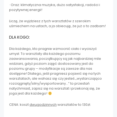
· Oraz: klimatyczna muzyka, dużo satysfakcji, radości i
pozytywnej energii!
Liczę, że wyjdziesz z tych warsztatów z szerokim
uśmiechem na ustach, a ja obiecuję, że już o to zadbam!
DLA KOGO:
Dla każdego, kto pragnie wzmocnić ciało i wyciszyć
umysł. To warsztaty dla każdego poziomu
zaawansowania, początkujący są jak najbardziej mile
widziani, gdyż poziom zajęć dostosowany jest do
poziomu grupy – modyfikacje są zawsze dla nas
dostępne! Dlatego, jeśli pragniesz pojawić się na tych
warsztatach, ale wahasz się czy jesteś „wystarczająco
rozciągnięty/silny/wysportowany…” to przestań
natychmiast, zapisz się na warsztat i przekonaj się, że
joga jest dla każdego!
CENA: koszt
dwugodzinnych
warsztatów to 130zł.