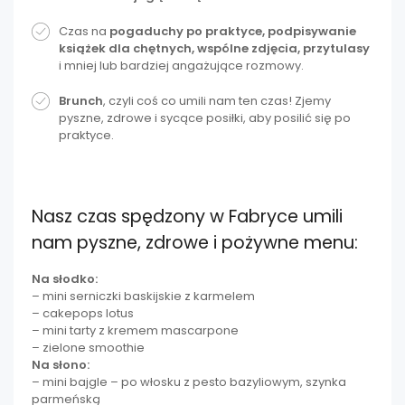
Czas na
pogaduchy po praktyce, podpisywanie
książek dla chętnych, wspólne zdjęcia, przytulasy
i mniej lub bardziej angażujące rozmowy.
Brunch
, czyli coś co umili nam ten czas! Zjemy
pyszne, zdrowe i sycące posiłki, aby posilić się po
praktyce.
Nasz czas spędzony w Fabryce umili
nam pyszne, zdrowe i pożywne menu:
Na słodko:
– mini serniczki baskijskie z karmelem
– cakepops lotus
– mini tarty z kremem mascarpone
– zielone smoothie
Na słono:
– mini bajgle – po włosku z pesto bazyliowym, szynka
parmeńską