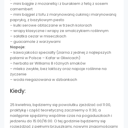
– mini bajgle z mozarellą i z burakiem z fetą z sosem
camembert
– mini bajgiel z tofu z marynowaną cukinią i marynowaną
papryką, z bazyliowym pesto
– kulki serowe obtaczane w trzech kolorach
– wrapy klasyczne i wrapy ze smalczykiem roślinnym
– sałatka cezar w miseczkach
– guacamole z warzywami
Napoje:
– kawa jakości specialty (ziarna z jednej z najlepszych
palarnii w Polsce – Kafar w Gliwicach)
– herbata sir Williams 8 różnych smaków
– mleko zwykłe, bez laktozy oraz napoje roślinne na
życzenie
– woda niegazowana w dzbankach
Kiedy:
25 kwietnia, będziemy się powolutku zjeżdżać od 11:00,
praktykę i część teoretyczną zaczniemy o 11:30, a
następnie spędzimy wspólnie czas na pogaduszkach i
jedzeniu do 15:00/16:00. O tej godzinie będziemy się
rozjeżdżać z pełnymi brzuszkami, nowymi znajomościami