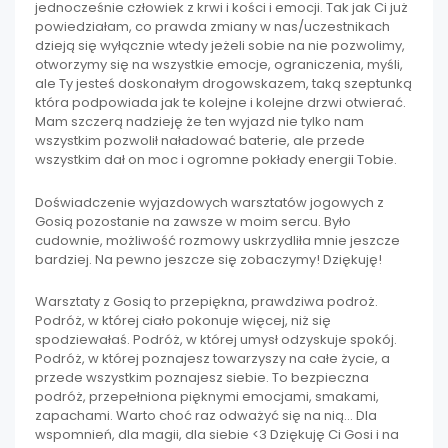
jednocześnie człowiek z krwi i kości i emocji. Tak jak Ci już
powiedziałam, co prawda zmiany w nas/uczestnikach
dzieją się wyłącznie wtedy jeżeli sobie na nie pozwolimy,
otworzymy się na wszystkie emocje, ograniczenia, myśli,
ale Ty jesteś doskonałym drogowskazem, taką szeptunką
która podpowiada jak te kolejne i kolejne drzwi otwierać.
Mam szczerą nadzieję że ten wyjazd nie tylko nam
wszystkim pozwolił naładować baterie, ale przede
wszystkim dał on moc i ogromne pokłady energii Tobie.
Doświadczenie wyjazdowych warsztatów jogowych z
Gosią pozostanie na zawsze w moim sercu. Było
cudownie, możliwość rozmowy uskrzydliła mnie jeszcze
bardziej. Na pewno jeszcze się zobaczymy! Dziękuję!
Warsztaty z Gosią to przepiękna, prawdziwa podroż.
Podróż, w której ciało pokonuje więcej, niż się
spodziewałaś. Podróż, w której umysł odzyskuje spokój.
Podróż, w której poznajesz towarzyszy na całe życie, a
przede wszystkim poznajesz siebie. To bezpieczna
podróż, przepełniona pięknymi emocjami, smakami,
zapachami. Warto choć raz odważyć się na nią… Dla
wspomnień, dla magii, dla siebie <3 Dziękuję Ci Gosi i na