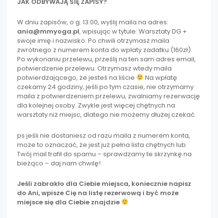
JAK ODBYWAJĄ SIĘ ZAPISY?
W dniu zapisów, o g. 13:00, wyślij maila na adres:
ania@mmyoga.pl
, wpisując w tytule: Warsztaty DG +
swoje imię i nazwisko. Po chwili otrzymasz maila
zwrotnego z numerem konta do wpłaty zadatku (160zł).
Po wykonaniu przelewu, prześlij na ten sam adres email,
potwierdzenie przelewu. Otrzymasz wtedy maila
potwierdzającego, że jesteś na liście
Na wpłatę
czekamy 24 godziny, jeśli po tym czasie, nie otrzymamy
maila z potwierdzeniem przelewu, zwalniamy rezerwację
dla kolejnej osoby. Zwykle jest więcej chętnych na
warsztaty niż miejsc, dlatego nie możemy dłużej czekać.
ps jeśli nie dostaniesz od razu maila z numerem konta,
może to oznaczać, że jest już pełna lista chętnych lub
Twój mail trafił do spamu – sprawdzamy te skrzynkę na
bieżąco – daj nam chwilę!
Jeśli zabrakło dla Ciebie miejsca, koniecznie napisz
do Ani, wpisze Cię na listę rezerwową i być może
miejsce się dla Ciebie znajdzie