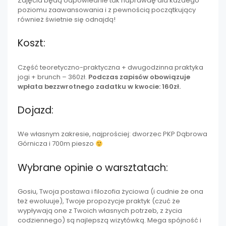
Zajęcia będą odpowiednie tak naprawdę dla każdego
poziomu zaawansowania i z pewnością początkujący
również świetnie się odnajdą!
Koszt:
Część teoretyczno-praktyczna + dwugodzinna praktyka
jogi + brunch – 360zł.
Podczas zapisów obowiązuje
wpłata bezzwrotnego zadatku w kwocie: 160zł.
Dojazd:
We własnym zakresie, najprościej: dworzec PKP Dąbrowa
Górnicza i 700m pieszo
Wybrane opinie o warsztatach:
Gosiu, Twoja postawa i filozofia życiowa (i cudnie że ona
też ewoluuje), Twoje propozycje praktyk (czuć że
wypływają one z Twoich własnych potrzeb, z życia
codziennego) są najlepszą wizytówką. Mega spójność i