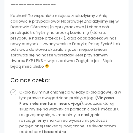
_________________
Kochani! To wspaniałe miejsce znalazłyśmy z Anią
całkowicie przypadkowo! Naprawdę! Znalazłyśmy się w
Dąbrowie Górniczej (nieprzypadkowo) i chcąc coś
przekąsić trafiłyśmy na uroczą kawiarnię (która to
przygotuje nasze przekąski), a tuż obok zaciekawił nas
nowy budynek – zwany właśnie Fabryką Pełną Życia! I tak
od słowa do słowa okazało się, że miejsce świetni
sprawdzi się na nasze warsztaty! Jest przy samym
dworcu PKP i PKS – więc zarówno Zagłębie jak i Śląsk
będą mieć blisko
Co nas czeka:
Około 150 minut chłonięcia wiedzy okołojogowej, a w
tym prawie dwugodzinna praktyka jogi
(Vinyasa
Flow z elementami neuro-jogi
), podczas której
skupimy się na wszystkich partiach ciała (i mózgu!),
rozgrzejemy się, wzmocnimy, a następnie
rozciągniemy i na koniec wyciszymy podczas
pogłębionej relaksacji połączonej ze świadomym
oddechem i
jogą nidrą
.