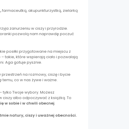
,
farmaceutką, akupunkturzystką, zielarką
zyja zanurzeniu w ciszy i przyrodzie.
e poranki pozwolą nam naprawdę poczuć
ie posiłki przygotowane na miejscu z
 takie, które wspierają ciało i pozwalają
ni. Aga gotuje pysznie.
przestrzeń na rozmowy, ciszę i bycie
ę temu, co w nas żywe i ważne.
 tylko Twoje wybory. Możesz
w ciszy albo odpoczywać z książką. To
ię w sobie i w chwili obecnej
.
tmie natury, ciszy i uważnej obecności.