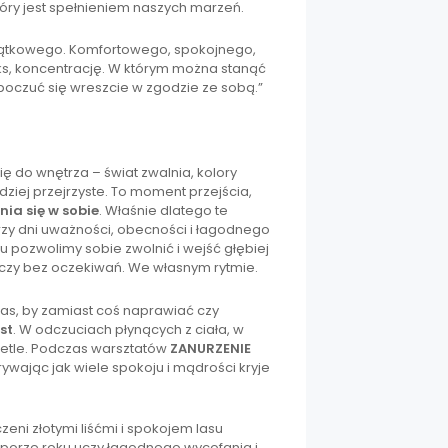
tóry jest spełnieniem naszych marzeń.
jątkowego. Komfortowego, spokojnego,
s, koncentrację. W którym można stanąć
poczuć się wreszcie w zgodzie ze sobą.”
ię do wnętrza – świat zwalnia, kolory
rdziej przejrzyste. To moment przejścia,
nia się w sobie
. Właśnie dlatego te
rzy dni uważności, obecności i łagodnego
 pozwolimy sobie zwolnić i wejść głębiej
i czy bez oczekiwań. We własnym rytmie.
Czas, by zamiast coś naprawiać czy
st
. W odczuciach płynących z ciała, w
ietle. Podczas warsztatów
ZANURZENIE
ywając jak wiele spokoju i mądrości kryje
eni złotymi liśćmi i spokojem lasu
j porze roku uczy łagodnego wycofania i