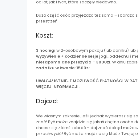
od lat, jak i tych, które zaczęły niedawno.
Duża część osób przyjeżdża też sama – i bardzo s
przestrzeń.
Koszt:
3 noclegi
w 2-osobowym pokoju (lub domku) lub
wyżywienie
+
codzienne sesje jogi, oddechu i m
niezapomniane przeżycia – 3000zł.
W dniu zapi
zadatku w kwocie: 1500zł.
UWAGA! ISTNIEJE MOŻLIWOŚĆ PŁATNOŚCI W RATA
WIĘCEJ INFORMACJI.
Dojazd:
We własnym zakresie, jeśli jednak wybierasz się
znać! Być może znajdzie się jakaś chętna osoba d
chcesz się z kimś zabrać – daj znać dokąd możes
przechwycić! Być może znajdzie się ktoś z Twojej o