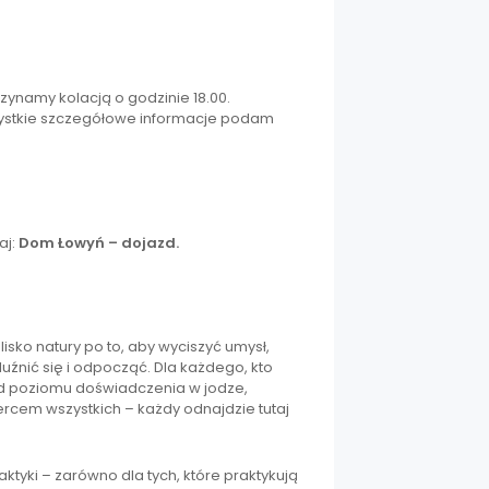
czynamy kolacją o godzinie 18.00.
zystkie szczegółowe informacje podam
aj:
Dom Łowyń – dojazd.
isko natury po to, aby wyciszyć umysł,
uźnić się i odpocząć. Dla każdego, kto
 od poziomu doświadczenia w jodze,
rcem wszystkich – każdy odnajdzie tutaj
ktyki – zarówno dla tych, które praktykują