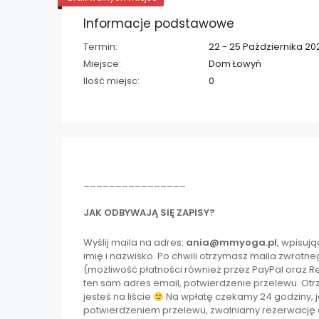
Informacje podstawowe
Termin:
22 - 25 Października 20
Miejsce:
Dom Łowyń
Ilość miejsc:
0
________________
JAK ODBYWAJĄ SIĘ ZAPISY?
Wyślij maila na adres:
ania@mmyoga.pl
, wpisuj
imię i nazwisko. Po chwili otrzymasz maila zwrot
(możliwość płatności również przez PayPal oraz Re
ten sam adres email, potwierdzenie przelewu. Ot
jesteś na liście
Na wpłatę czekamy 24 godziny, je
potwierdzeniem przelewu, zwalniamy rezerwację dl