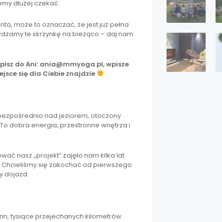
emy dłużej czekać.
nta, może to oznaczać, że jest już pełna
rawdzamy te skrzynkę na bieżąco – daj nam
napisz do Ani: ania@mmyoga.pl, wpisze
ejsce się dla Ciebie znajdzie
 bezpośrednio nad jeziorem, otoczony
To dobra energia, przestronne wnętrza i
ać nasz „projekt” zajęło nam kilka lat.
 Chcieliśmy się zakochać od pierwszego
y dojazd.
zin, tysiące przejechanych kilometrów.