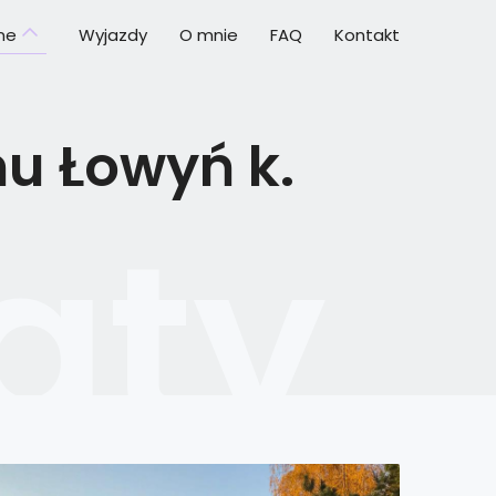
ine
Wyjazdy
O mnie
FAQ
Kontakt
u Łowyń k.