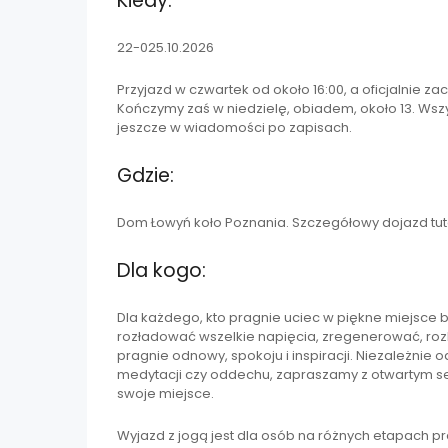
Kiedy:
22-025.10.2026
Przyjazd w czwartek od około 16:00, a oficjalnie za
Kończymy zaś w niedzielę, obiadem, około 13. Ws
jeszcze w wiadomości po zapisach.
Gdzie:
Dom Łowyń koło Poznania. Szczegółowy dojazd tut
Dla kogo:
Dla każdego, kto pragnie uciec w piękne miejsce bl
rozładować wszelkie napięcia, zregenerować, rozl
pragnie odnowy, spokoju i inspiracji. Niezależnie
medytacji czy oddechu, zapraszamy z otwartym se
swoje miejsce.
Wyjazd z jogą jest dla osób na różnych etapach pra