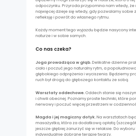
odpoczynku. Przyroda przypomina nam wtedy, że 
najwięcej dzieje się wtedy, gdy pozwalamy sobie ze
refleksję i powrót do własnego rytmu.
Każdy moment tego wyjazdu będzie nasycony inte
naturze i w sobie samych.
Co nas czeka?
Joga prowadząca w głąb.
Delikatne dzienne pr
ciało i poczuć jego naturalny rytm, a popołudni
głębokiego odprężenia i wyciszenia. Będziemy pra
ruch był drogą do głębszego kontaktu ze sobą.
Warsztaty oddechowe.
Oddech stanie się naszym
i chwili obecnej. Poznamy proste techniki, które p
nerwowy i poczuć więcej przestrzeni w codziennoś
Magda i jej magiczny dotyk.
Na warsztatach będ
masażystka, która za dodatkową opłatą (szczegó
jeszcze głębiej zanurzyć się w relaksie. Do wybor
indywidualnie dobrane terapie twarzy.