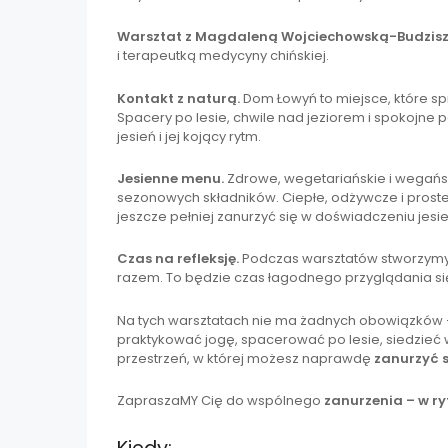
Warsztat z Magdaleną Wojciechowską-Budzisz
i terapeutką medycyny chińskiej.
Kontakt z naturą.
Dom Łowyń to miejsce, które spr
Spacery po lesie, chwile nad jeziorem i spokojn
jesień i jej kojący rytm.
Jesienne menu.
Zdrowe, wegetariańskie i wegańsk
sezonowych składników. Ciepłe, odżywcze i proste –
jeszcze pełniej zanurzyć się w doświadczeniu jesie
Czas na refleksję.
Podczas warsztatów stworzymy 
razem. To będzie czas łagodnego przyglądania si
Na tych warsztatach nie ma żadnych obowiązków –
praktykować jogę, spacerować po lesie, siedzieć 
przestrzeń, w której możesz naprawdę
zanurzyć s
ZapraszaMY Cię do wspólnego
zanurzenia – w ry