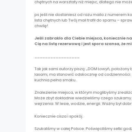
chętnych na warsztaty niż miejsc, dlatego nie moż
ps jeśli nie dostaniesz od razu maila z numerem ko
lista chętnych lub Twój mail trafił do spamu – sp
chwilę!
Jeśli zabrakło dla Ciebie miejsca, koniecznie 
Cię na listę rezerwową i jest spora szansa, że mi
_________________
Tak jak sami autorzy piszą: „DOM Łowyń, położony
lasami, ma stanowić odskocznię od codzienności. 
kuchnia pełna smaku.
Znalezienie miejsca, w którym moglibyśmy zrealizow
Może zbyt dokładnie wiedzieliśmy czego szukamy.
wejrzenia. W lesie, wodzie, energii. Ważny był dobr
Koniecznie cisza i spokój.
Szukaliśmy w całej Polsce. Poświęciliśmy setki god