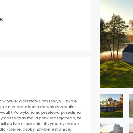
26
ąc w tytule: Warsztaty Dom Łowyń + swoje
nego z numerem konta do wpłaty zadatku
voult). Po wykonaniu przelewu, prześlij na
rzymasz wtedy maila potwierdzającego, że
śli po tym czasie, nie otrzymamy maila z
a kolejnej osoby. Zwykle jest więcej