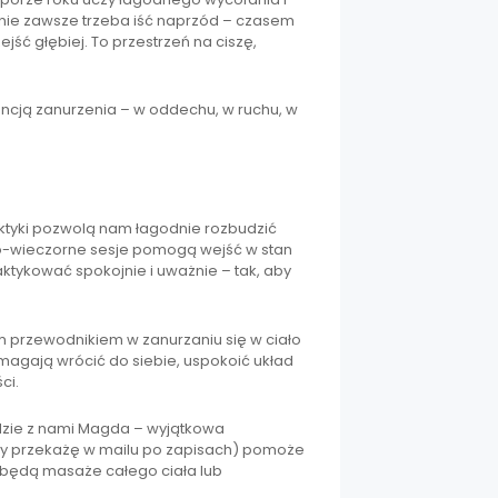
nie zawsze trzeba iść naprzód – czasem
jść głębiej. To przestrzeń na ciszę,
ncją zanurzenia – w oddechu, w ruchu, w
aktyki pozwolą nam łagodnie rozbudzić
owo-wieczorne sesje pomogą wejść w stan
ktykować spokojnie i uważnie – tak, aby
 przewodnikiem w zanurzaniu się w ciało
omagają wrócić do siebie, uspokoić układ
ci.
zie z nami Magda – wyjątkowa
ły przekażę w mailu po zapisach) pomoże
u będą masaże całego ciała lub