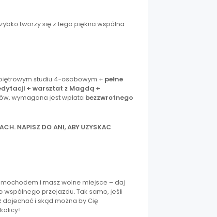
zybko tworzy się z tego piękna wspólna
 piętrowym studiu 4-osobowym +
pełne
edytacji + warsztat z Magdą +
sów, wymagana jest wpłata
bezzwrotnego
CH. NAPISZ DO ANI, ABY UZYSKAC
 samochodem i masz wolne miejsce – daj
o wspólnego przejazdu. Tak samo, jeśli
z dojechać i skąd można by Cię
kolicy!