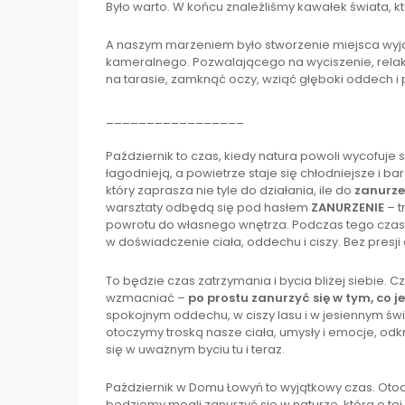
Było warto. W końcu znaleźliśmy kawałek świata, k
A naszym marzeniem było stworzenie miejsca wy
kameralnego. Pozwalającego na wyciszenie, relak
na tarasie, zamknąć oczy, wziąć głęboki oddech i 
_________________
Październik to czas, kiedy natura powoli wycofuje s
łagodnieją, a powietrze staje się chłodniejsze i ba
który zaprasza nie tyle do działania, ile do
zanurze
warsztaty odbędą się pod hasłem
ZANURZENIE
– t
powrotu do własnego wnętrza. Podczas tego czasu
w doświadczenie ciała, oddechu i ciszy. Bez presj
To będzie czas zatrzymania i bycia bliżej siebie. 
wzmacniać –
po prostu zanurzyć się w tym, co je
spokojnym oddechu, w ciszy lasu i w jesiennym św
otoczymy troską nasze ciała, umysły i emocje, odkr
się w uważnym byciu tu i teraz.
Październik w Domu Łowyń to wyjątkowy czas. Otocz
będziemy mogli zanurzyć się w naturze, która o te