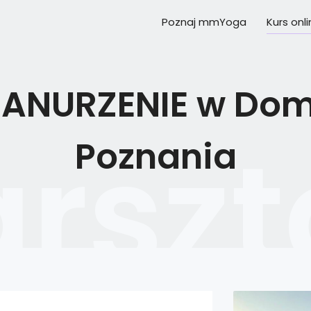
Poznaj mmYoga
Kurs onl
ZANURZENIE w Dom
Poznania