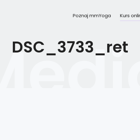
Poznaj mmYoga
Kurs onl
DSC_3733_ret